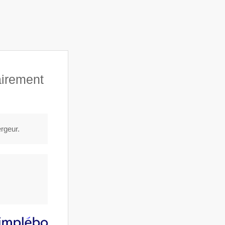
airement
cteurs agricoles
Témoignages
Contact
ergeur.