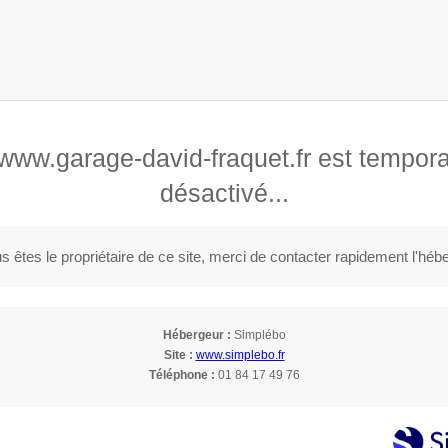
 www.garage-david-fraquet.fr est tempor
éparation de véhicule automobile
désactivé...
Réparation de tra
s êtes le propriétaire de ce site, merci de contacter rapidement l'héb
Hébergeur :
Simplébo
Site :
www.simplebo.fr
Téléphone :
01 84 17 49 76