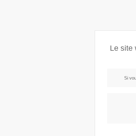
Le site
Accueil
A propos
Véhicules en vente
R
Si vou