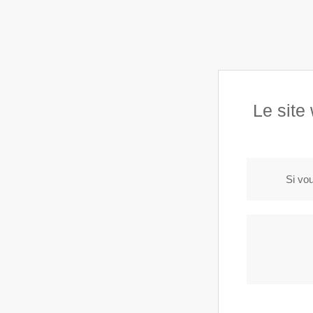
Le site
Accueil
A propos
Véhicules en vente
R
Si vou