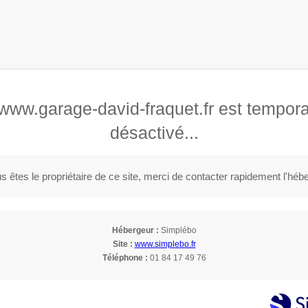
 www.garage-david-fraquet.fr est tempor
éparation de véhicule automobile
désactivé...
Réparation de tra
s êtes le propriétaire de ce site, merci de contacter rapidement l'héb
Hébergeur :
Simplébo
Site :
www.simplebo.fr
Téléphone :
01 84 17 49 76