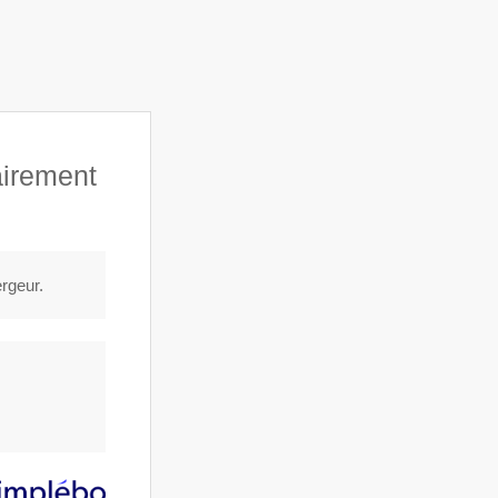
airement
cteurs agricoles
Témoignages
Contact
ergeur.